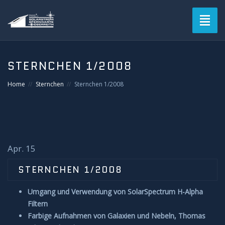
Toggl
naviga
Blog
STERNCHEN 1/2008
Verein
Home
Sternchen
Sternchen 1/2008
Solarstromsternwarte
Termine
Apr. 15
Astrofotografie
STERNCHEN 1/2008
Mitgliederbereich
Umgang und Verwendung von SolarSpectrum H-Alpha
Filtern
Login
Farbige Aufnahmen von Galaxien und Nebeln, Thomas