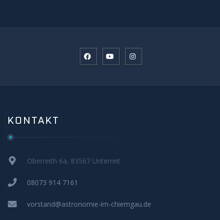
KONTAKT
Oberreith 6a, 83567 Unterreit
08073 914 7161
vorstand@astronomie-im-chiemgau.de