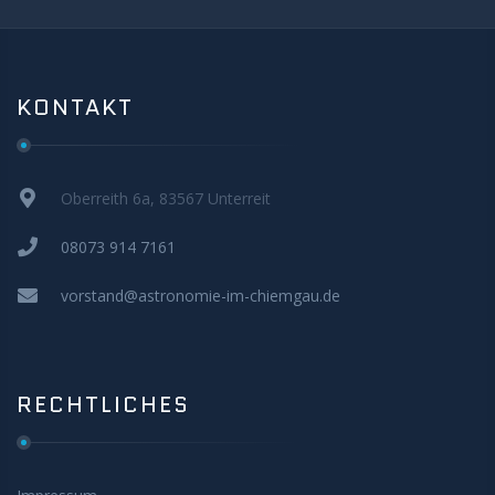
Anleitungen und Hilfe
Belegung Sternwarte
KONTAKT
Oberreith 6a, 83567 Unterreit
08073 914 7161
vorstand@astronomie-im-chiemgau.de
RECHTLICHES