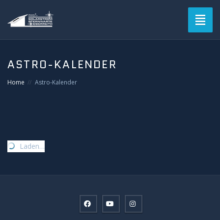
Toggl
naviga
Blog
ASTRO-KALENDER
Verein
Home
Astro-Kalender
Solarstromsternwarte
Termine
Laden…
Astrofotografie
Mitgliederbereich
Login