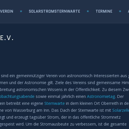
VEREIN
SOLARSTROMSTERNWARTE
TERMINE
E.V.
 sind ein gemeinnütziger Verein von astronomisch Interessierten au
rnen und der Astronomie gilt. Ziele des Vereins sind gemeinsame Hi
breitung astronomischen Wissens in der Öffentlichkeit. Zu diesem Zwe
obachtungsabende
sowie einmal jährlich einen
Astronomietag
.
Der
ein betreibt eine eigene
Sternwarte
in dem kleinen Ort Oberreith in de
e von Wasserburg am Inn. Das Dach der Sternwarte ist mit
Solarzell
egt und erzeugt tagsüber Strom, der in das öffentliche Stromnetz
gespeist wird. Um die Stromausbeute zu verbessern, ist die gesamte