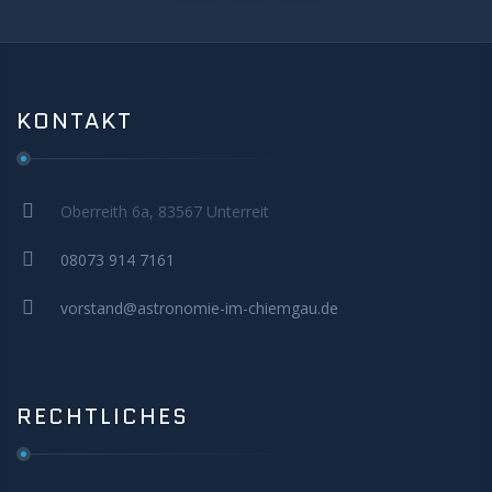
KONTAKT
Oberreith 6a, 83567 Unterreit
08073 914 7161
vorstand@astronomie-im-chiemgau.de
RECHTLICHES