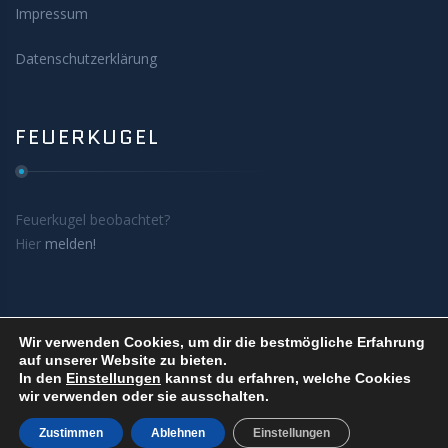
Impressum
Datenschutzerklärung
FEUERKUGEL
Feuerkugel beobachtet?
Hier
melden!
Wir verwenden Cookies, um dir die bestmögliche Erfahrung
Astronomie im Chiemgau
auf unserer Website zu bieten.
In den
Einstellungen
kannst du erfahren, welche Cookies
e.V.
wir verwenden oder sie ausschalten.
© 2025
Zustimmen
Ablehnen
Einstellungen