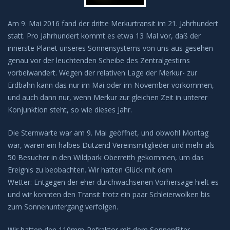
Anleitungen und Hilfe
Am 9. Mai 2016 fand der dritte Merkurtransit im 21. Jahrhundert
statt. Pro Jahrhundert kommt es etwa 13 Mal vor, daß der
Belegung Sternwarte
innerste Planet unseres Sonnensystems von uns aus gesehen
genau vor der leuchtenden Scheibe des Zentralgestirns
vorbeiwandert. Wegen der relativen Lage der Merkur- zur
Erdbahn kann das nur im Mai oder im November vorkommen,
und auch dann nur, wenn Merkur zur gleichen Zeit in unterer
Konjunktion steht, so wie dieses Jahr.
Die Sternwarte war am 9. Mai geöffnet, und obwohl Montag
war, waren ein halbes Dutzend Vereinsmitglieder und mehr als
50 Besucher in den Wildpark Oberreith gekommen, um das
Ereignis zu beobachten. Wir hatten Glück mit dem
Wetter: Entgegen der eher durchwachsenen Vorhersage hielt es
und wir konnten den Transit trotz ein paar Schleierwolken bis
zum Sonnenuntergang verfolgen.
Wir hatten den 110mm-Refraktor mit dem Sonnenfilter