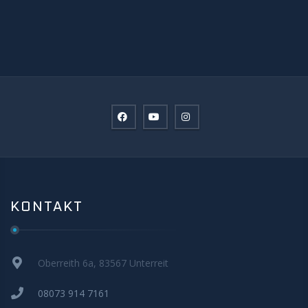
KONTAKT
Oberreith 6a, 83567 Unterreit
08073 914 7161