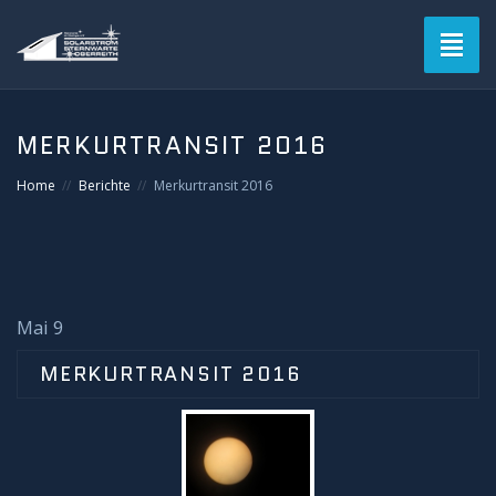
Toggl
naviga
Blog
MERKURTRANSIT 2016
Verein
Home
Berichte
Merkurtransit 2016
Solarstromsternwarte
Termine
Mai 9
Astrofotografie
MERKURTRANSIT 2016
Mitgliederbereich
Login