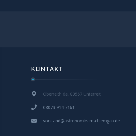
KONTAKT
Oberreith 6a, 83567 Unterreit
08073 914 7161
vorstand@astronomie-im-chiemgau.de