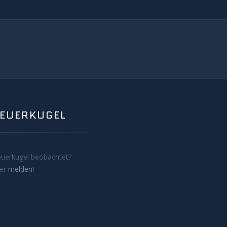
FEUERKUGEL
euerkugel beobachtet?
ier
melden!