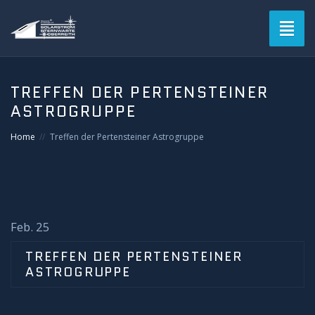
Toggl
naviga
Blog
TREFFEN DER PERTENSTEINER
ASTROGRUPPE
Verein
Home
Treffen der Pertensteiner Astrogruppe
Solarstromsternwarte
Termine
Astrofotografie
Feb. 25
TREFFEN DER PERTENSTEINER
Mitgliederbereich
ASTROGRUPPE
Login