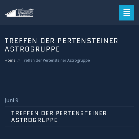
Toggl
naviga
Blog
TREFFEN DER PERTENSTEINER
ASTROGRUPPE
Verein
Home
Treffen der Pertensteiner Astrogruppe
Solarstromsternwarte
Termine
Astrofotografie
Juni 9
TREFFEN DER PERTENSTEINER
Mitgliederbereich
ASTROGRUPPE
Login