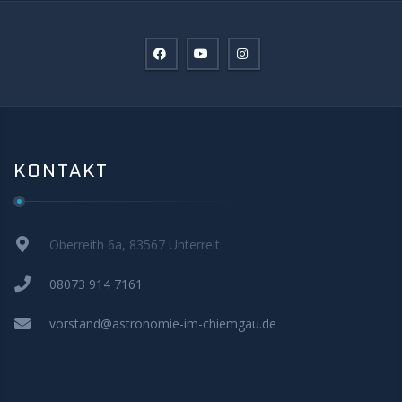
KONTAKT
Oberreith 6a, 83567 Unterreit
08073 914 7161
vorstand@astronomie-im-chiemgau.de