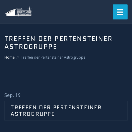
Toggl
naviga
Blog
TREFFEN DER PERTENSTEINER
ASTROGRUPPE
Verein
Home
Treffen der Pertensteiner Astrogruppe
Solarstromsternwarte
Termine
Astrofotografie
Sep. 19
TREFFEN DER PERTENSTEINER
Mitgliederbereich
ASTROGRUPPE
Login