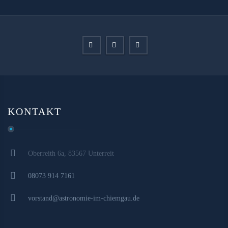
KONTAKT
Oberreith 6a, 83567 Unterreit
08073 914 7161
vorstand@astronomie-im-chiemgau.de