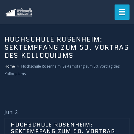
Toggl
naviga
Blog
HOCHSCHULE ROSENHEIM:
SEKTEMPFANG ZUM 50. VORTRAG
Verein
DES KOLLOQUIUMS
Solarstromsternwarte
Home
Hochschule Rosenheim: Sektempfang zum 50. Vortrag des
Kolloquiums
Termine
Astrofotografie
Mitgliederbereich
Juni 2
HOCHSCHULE ROSENHEIM:
Login
SEKTEMPFANG ZUM 50. VORTRAG