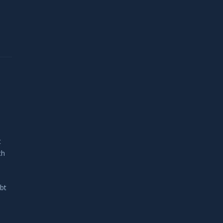
n
t
ch
bt