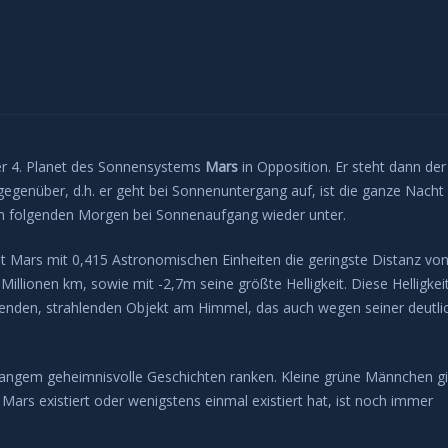
er 4. Planet des Sonnensystems
Mars
in Opposition. Er steht dann der
enüber, d.h. er geht bei Sonnenuntergang auf, ist die ganze Nacht
m folgenden Morgen bei Sonnenaufgang wieder unter.
t Mars mit 0,415 Astronomischen Einheiten die geringste Distanz vo
 Millionen km, sowie mit -2,7m seine größte Helligkeit. Diese Helligkei
lenden, strahlenden Objekt am Himmel, das auch wegen seiner deutli
 langem geheimnisvolle Geschichten ranken. Kleine grüne Männchen gi
Mars existiert oder wenigstens einmal existiert hat, ist noch immer