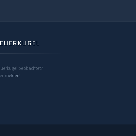
FEUERKUGEL
euerkugel beobachtet?
ier
melden!