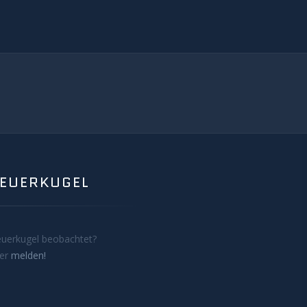
FEUERKUGEL
euerkugel beobachtet?
ier
melden!