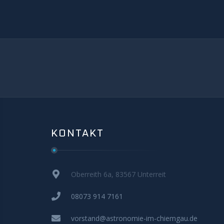
KONTAKT
Oberreith 6a, 83567 Unterreit
08073 914 7161
vorstand@astronomie-im-chiemgau.de