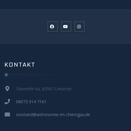
KONTAKT
Oberreith 6a, 83567 Unterreit
08073 914 7161
vorstand@astronomie-im-chiemgau.de