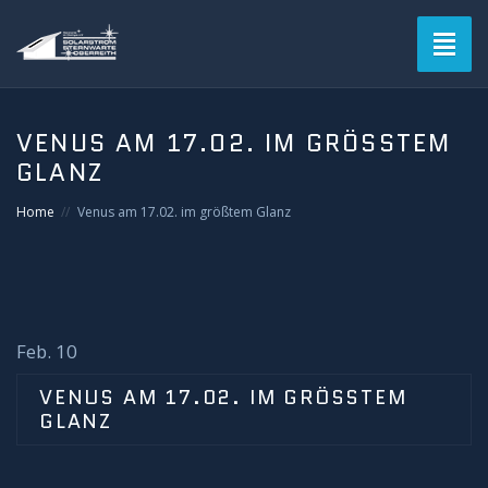
Toggl
naviga
Blog
VENUS AM 17.02. IM GRÖSSTEM G
LANZ
Verein
Home
Venus am 17.02. im größtem Glanz
Solarstromsternwarte
Termine
Astrofotografie
Feb. 10
VENUS AM 17.02. IM GRÖSSTEM G
Mitgliederbereich
LANZ
Login