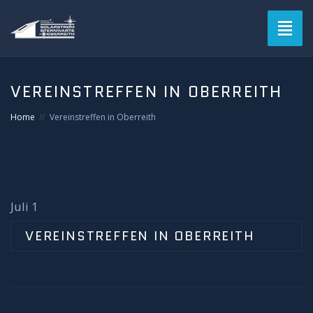
Toggl
naviga
Blog
VEREINSTREFFEN IN OBERREITH
Verein
Home
Vereinstreffen in Oberreith
Solarstromsternwarte
Termine
Juli 1
Astrofotografie
VEREINSTREFFEN IN OBERREITH
Mitgliederbereich
Login