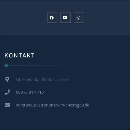
KONTAKT
Oberreith 6a, 83567 Unterreit
08073 914 7161
vorstand@astronomie-im-chiemgau.de