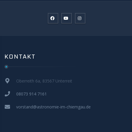
KONTAKT
Oberreith 6a, 83567 Unterreit
08073 914 7161
vorstand@astronomie-im-chiemgau.de