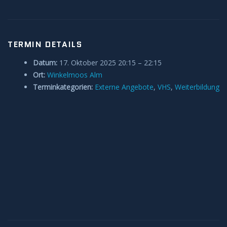
Anleitungen und Hilfe
Belegung Sternwarte
TERMIN DETAILS
Datum:
17. Oktober 2025 20:15
–
22:15
Ort:
Winkelmoos Alm
Terminkategorien:
Externe Angebote
,
VHS
,
Weiterbildung