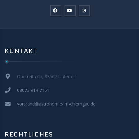
KONTAKT
Oberreith 6a, 83567 Unterreit
08073 914 7161
vorstand@astronomie-im-chiemgau.de
RECHTLICHES