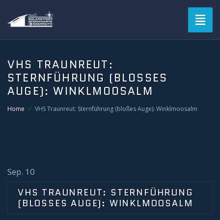
Toggl
naviga
Blog
VHS TRAUNREUT:
STERNFÜHRUNG (BLOSSES A
Verein
UGE): WINKLMOOSALM
Solarstromsternwarte
Home
VHS Traunreut: Sternführung (bloßes Auge): Winklmoosalm
Termine
Astrofotografie
Sep. 10
Mitgliederbereich
VHS TRAUNREUT: STERNFÜHRUNG
(BLOSSES AUGE): WINKLMOOSALM
Login