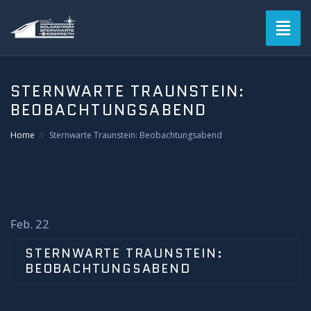
Toggl
naviga
Blog
STERNWARTE TRAUNSTEIN:
BEOBACHTUNGSABEND
Verein
Home
Sternwarte Traunstein: Beobachtungsabend
Solarstromsternwarte
Termine
Astrofotografie
Feb. 22
STERNWARTE TRAUNSTEIN:
Mitgliederbereich
BEOBACHTUNGSABEND
Login