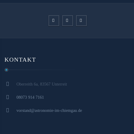
KONTAKT
Oberreith 6a, 83567 Unterreit
08073 914 7161
vorstand@astronomie-im-chiemgau.de