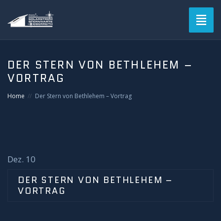
Toggl
naviga
Blog
DER STERN VON BETHLEHEM –
VORTRAG
Verein
Home
Der Stern von Bethlehem – Vortrag
Solarstromsternwarte
Termine
Astrofotografie
Dez. 10
DER STERN VON BETHLEHEM –
Mitgliederbereich
VORTRAG
Login