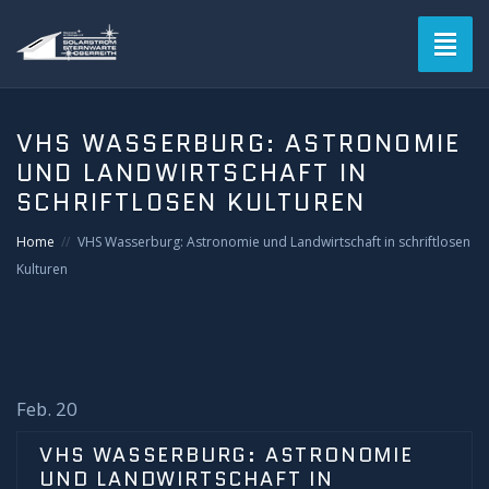
Toggl
naviga
Blog
VHS WASSERBURG: ASTRONOMIE
UND LANDWIRTSCHAFT IN
Verein
SCHRIFTLOSEN KULTUREN
Solarstromsternwarte
Home
VHS Wasserburg: Astronomie und Landwirtschaft in schriftlosen
Kulturen
Termine
Astrofotografie
Mitgliederbereich
Feb. 20
VHS WASSERBURG: ASTRONOMIE
Login
UND LANDWIRTSCHAFT IN