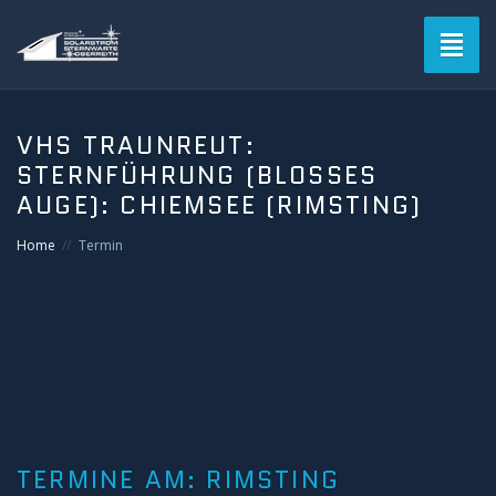
Toggl
naviga
Blog
VHS TRAUNREUT:
STERNFÜHRUNG (BLOSSES A
Verein
UGE): CHIEMSEE (RIMSTING)
Solarstromsternwarte
Home
Termin
Termine
Astrofotografie
Mitgliederbereich
Login
TERMINE AM:
RIMSTING