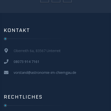
KONTAKT
Oberreith 6a, 83567 Unterreit
08073 914 7161
vorstand@astronomie-im-chiemgau.de
RECHTLICHES