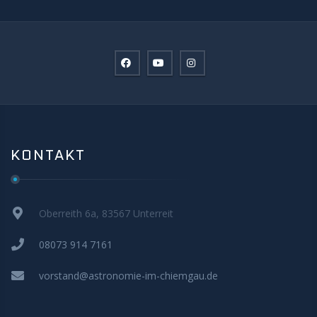
KONTAKT
Oberreith 6a, 83567 Unterreit
08073 914 7161
vorstand@astronomie-im-chiemgau.de